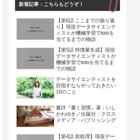
新着記事：こちらもどうぞ！
【第6話 ここまでの振り返
り】現役データサイエンテ
ィストが機械学習でtotoを
当てるまでの物語
【第5話 特徴量生成】現役
データサイエンティストが
機械学習でtotoを当てるま
での物語
データサイエンティストを
目指すならやっておきたい
10のこと
書評『書く習慣』著：いし
かわゆき／出版社：クロス
メディア・パブリッシング
【第4話 前処理】現役デー