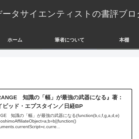
データサイエンティストの書評ブロ
ホーム
筆者について
本棚
RANGE 知識の「幅」が最強の武器になる』著：
イビッド・エプスタイン／日経BP
GE 知識の「幅」が最強の武器になる(function(b,c,f,g,a,d,e)
oshimoAffiliateObject=a;b=b||function()
uments.currentScript=c.curre...