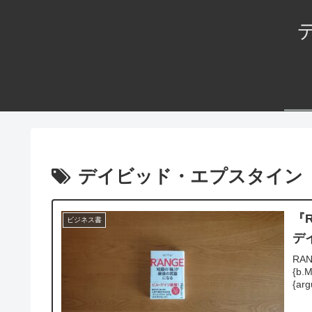
デイビッド・エプスタイン
『
ビジネス書
デ
RAN
{b.M
{arg