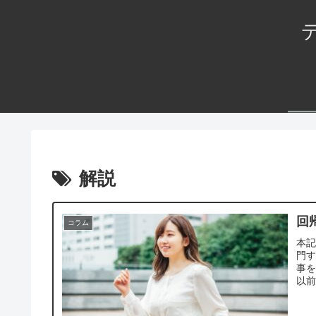
解説
回
コラム
本
門
事を
以前