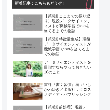
新着記事：こちらもどうぞ！
【第6話 ここまでの振り返
り】現役データサイエンテ
ィストが機械学習でtotoを
当てるまでの物語
【第5話 特徴量生成】現役
データサイエンティストが
機械学習でtotoを当てるま
での物語
データサイエンティストを
目指すならやっておきたい
10のこと
書評『書く習慣』著：いし
かわゆき／出版社：クロス
メディア・パブリッシング
【第4話 前処理】現役デー