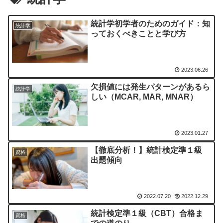
統計学初学者のためのガイド：知
統計学
っておくべきことと学び方
2023.06.26
欠損値には発生パターンがあるら
統計学
しい（MCAR, MAR, MNAR）
2023.01.27
【徹底分析！】統計検定準１級
資格
出題傾向
2022.07.20
2022.12.29
統計検定準１級（CBT）合格ま
資格